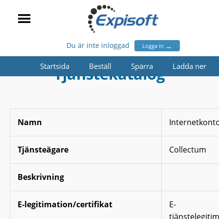
Du är inte inloggad
→
Logga in
Startsida
Beställ
Spärra
Ladda ner
Tjänstekatalog
Namn
Internetkont
Tjänsteägare
Collectum
Beskrivning
E-legitimation/certifikat
E-
tjänstelegiti