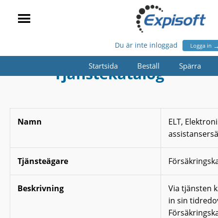
Du är inte inloggad
Logga in
Startsida
Beställ
Spärra
Tjänstekatalog
Namn
ELT, Elektron
assistansersä
Tjänsteägare
Försäkringsk
Beskrivning
Via tjänsten 
in sin tidredo
Försäkringsk