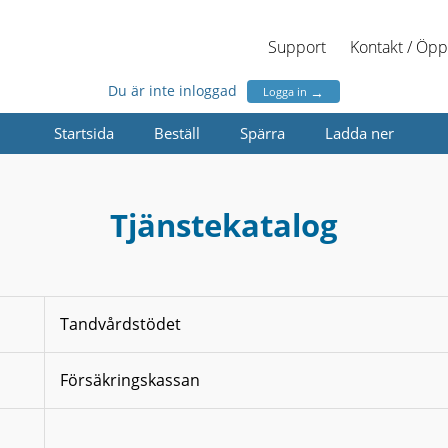
Support
Kontakt / Öpp
Du är inte inloggad
→
Logga in
Startsida
Beställ
Spärra
Ladda ner
Tjänstekatalog
Tandvårdstödet
Försäkringskassan