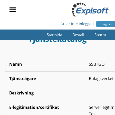
Du är inte inloggad
Logga in
Startsida
Beställ
Spärra
Tjänstekatalog
Namn
SSBTGO
Tjänsteägare
Bolagsverket
Beskrivning
E-legitimation/certifikat
Serverlegitim
Test