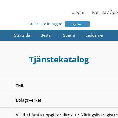
Support
Kontakt / Öpp
Du är inte inloggad
→
Logga in
Startsida
Beställ
Spärra
Ladda ner
Tjänstekatalog
XML
Bolagsverket
Vill du hämta uppgifter direkt ur Näringslivsregistr