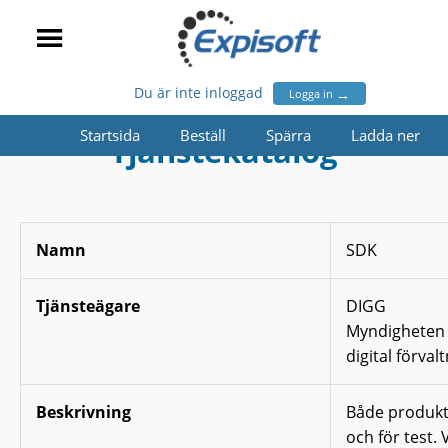
Du är inte inloggad
→
Logga in
Startsida
Beställ
Spärra
Ladda ner
Tjänstekatalog
Namn
SDK
Tjänsteägare
DIGG
Myndigheten 
digital förval
Beskrivning
Både produkt
och för test. V